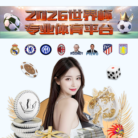
注册入口
全天更新 ·
星空官方站登录
入口
赛事实时同步
无论您身在何处，
星空官方站登录入口APP
为您带
来高速、高清、稳定的观赛体验。
下载客户端
网页端访问