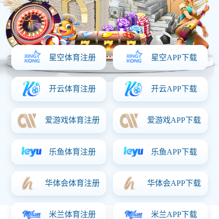
场均15+7！场均15+6！总决赛还
没打完，马刺二当家之争或已无悬
念